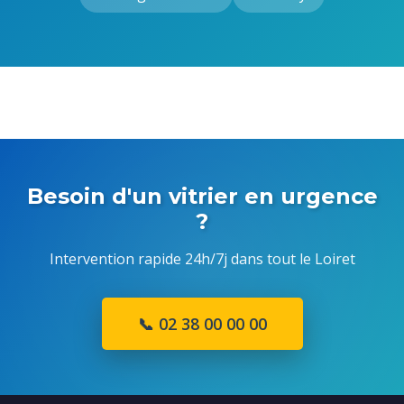
Besoin d'un vitrier en urgence
?
Intervention rapide 24h/7j dans tout le Loiret
📞 02 38 00 00 00